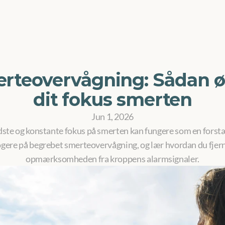
rteovervågning: Sådan ø
dit fokus smerten
Jun 1, 2026
dste og konstante fokus på smerten kan fungere som en forstær
ogere på begrebet smerteovervågning, og lær hvordan du fjern
opmærksomheden fra kroppens alarmsignaler.