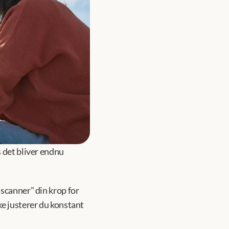
 det bliver endnu 
scanner" din krop for 
e justerer du konstant 