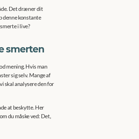
åde. Det dræner dit 
p denne konstante 
merte i live?
ge smerten
god mening. Hvis man 
ter sig selv. Mange af 
vi skal analysere den for 
de at beskytte. Her 
om du måske ved: Det, 