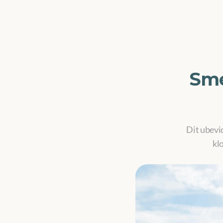
Sme
Dit ubevi
kl