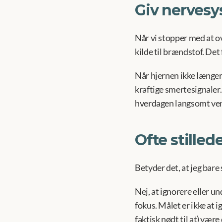
Giv nervesy
Når vi stopper med at o
kilde til brændstof. Det
Når hjernen ikke længere
kraftige smertesignaler.
hverdagen langsomt ven
Ofte stille
Betyder det, at jeg bare
Nej, at ignorere eller u
fokus. Målet er ikke at 
faktisk nødt til at) være