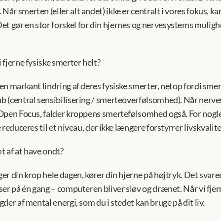
r smerten (eller alt andet) ikke er centralt i vores fokus, kan
gør en stor forskel for din hjernes og nervesystems mulighed
fjerne fysiske smerter helt? 
n markant lindring af deres fysiske smerter, netop fordi smer
(central sensibilisering / smerteoverfølsomhed). Når nervesys
Open Focus, falder kroppens smertefølsomhed også. For nogle
reduceres til et niveau, der ikke længere forstyrrer livskvalit
t af at have ondt? 
r din krop hele dagen, kører din hjerne på højtryk. Det svarer t
er på én gang – computeren bliver sløv og drænet. Når vi fjer
der af mental energi, som du i stedet kan bruge på dit liv.