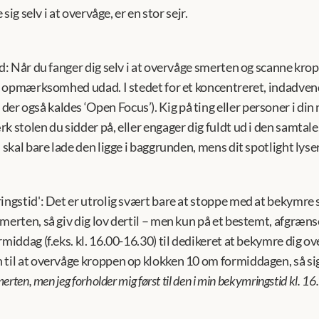
 sig selv i at overvåge, er en stor sejr.
d:
 Når du fanger dig selv i at overvåge smerten og scanne krop
in opmærksomhed udad. I stedet for et koncentreret, indadvend
 også kaldes ‘Open Focus’). Kig på ting eller personer i din n
 stolen du sidder på, eller engager dig fuldt ud i den samtale, d
u skal bare lade den ligge i baggrunden, mens dit spotlight lyse
ingstid':
 Det er utrolig svært bare at stoppe med at bekymre si
merten, så giv dig lov dertil – men kun på et bestemt, afgræns
middag (f.eks. kl. 16.00-16.30) til dedikeret at bekymre dig ov
til at overvåge kroppen op klokken 10 om formiddagen, så sig t
erten, men jeg forholder mig først til den i min bekymringstid kl. 16.