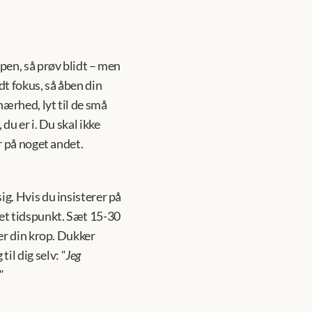
pen, så prøv blidt – men 
t fokus, så åben din 
ærhed, lyt til de små 
u er i. Du skal ikke 
r på noget andet.
g. Hvis du insisterer på 
et tidspunkt. Sæt 15-30 
er din krop. Dukker 
il dig selv: 
"Jeg 
"