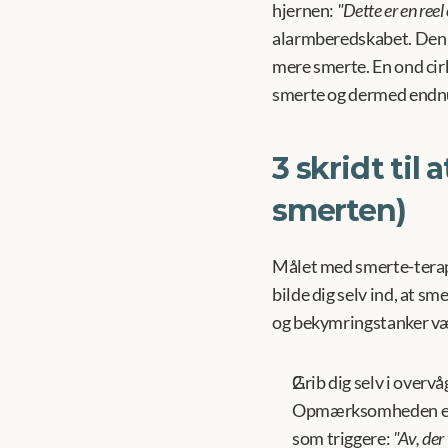
hjernen: 
"Dette er en reel
alarmberedskabet. Den gø
mere smerte. En ond cir
smerte og dermed endn
3 skridt til
smerten)
Målet med smerte-terapi e
bilde dig selv ind, at sm
og bekymringstanker være
Grib dig selv i overv
Opmærksomheden er oft
som triggere: 
"Av, der