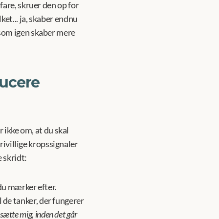
 fare, skruer den op for 
t... ja, skaber endnu 
som igen skaber mere 
ucere 
 ikke om, at du skal 
rivillige kropssignaler 
 skridt:
du mærker efter. 
de tanker, der fungerer 
sætte mig, inden det går 