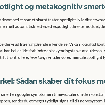
otlight og metakognitiv smert
ærksomhed er som et skarpt teater-spotlight. Når dit nervesys
nen helt automatisk rette dette spotlight direkte mod det, den
ejder vi ud fra en afgørende erkendelse: Vi kan ikke altid kontr
Vi kan heller ikke forhindre en bekymringstanke at dukke op i
il at kontrollere, 
hvor længe
 vi lader vores mentale spotlight 
rkel: Sådan skaber dit fokus m
merten, googler symptomer i timevis, taler om den konstant el
oppen, sender du et meget tydeligt signal til dit nervesystem. 