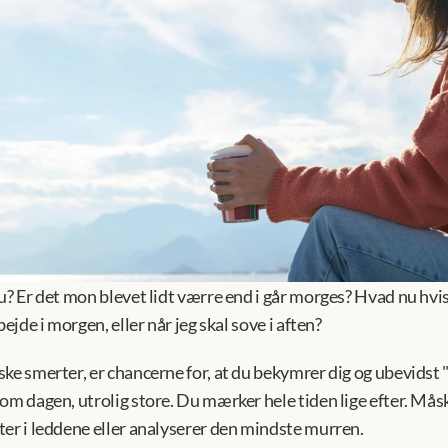
u? Er det mon blevet lidt værre end i går morges? Hvad nu hvis
bejde i morgen, eller når jeg skal sove i aften?
ke smerter, er chancerne for, at du bekymrer dig og ubevidst "
om dagen, utrolig store. Du mærker hele tiden lige efter. Måsk
ter i leddene eller analyserer den mindste murren.