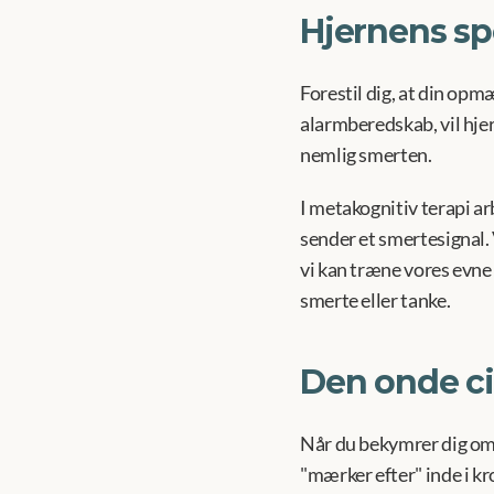
Hjernens sp
Forestil dig, at din opm
alarmberedskab, vil hjer
nemlig smerten.
I metakognitiv terapi arb
sender et smertesignal. 
vi kan træne vores evne t
smerte eller tanke.
Den onde ci
Når du bekymrer dig om s
"mærker efter" inde i kr