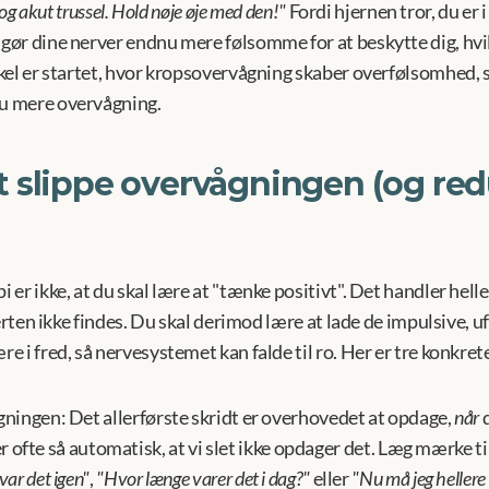
 og akut trussel. Hold nøje øje med den!"
 Fordi hjernen tror, du er i
r dine nerver endnu mere følsomme for at beskytte dig, hvilke
kel er startet, hvor kropsovervågning skaber overfølsomhed, 
u mere overvågning.
 at slippe overvågningen (og red
r ikke, at du skal lære at "tænke positivt". Det handler heller
erten ikke findes. Du skal derimod lære at lade de impulsive, uf
 i fred, så nervesystemet kan falde til ro. Her er tre konkrete
ågningen:
 Det allerførste skridt er overhovedet at opdage, 
når
 
e så automatisk, at vi slet ikke opdager det. Læg mærke til 
 var det igen"
, 
"Hvor længe varer det i dag?"
 eller 
"Nu må jeg hellere 