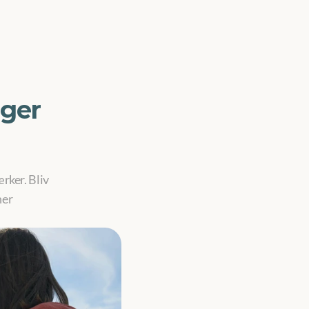
ger 
ker. Bliv 
er 