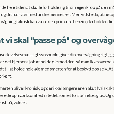
 hele tiden at skulle forholde sig til sin egen krop på den m
 og dit nærvær med andre mennesker. Men vidste du, at neto
ågning faktisk kan være den primære benzin, der holder din s
t vi skal "passe på" og overvå
g overlevelsesmæssigt synspunkt giver din overvågning rigtig 
er det hjernens job at holde øje med den, så man ikke overbelas
ødt til at holde nøje øje med smerten for at beskytte os selv. At 
orkert.
erten bliver kronisk, og der ikke længere er en akut fysisk ska
rerede opmærksomhed i stedet som et forstørrelsesglas. Og s
enst på, vokser.