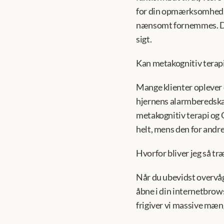
for din opmærksomhed. Nå
nænsomt fornemmes. Det 
sigt.
Kan metakognitiv terapi 
Mange klienter oplever e
hjernens alarmberedskab 
metakognitiv terapi og 
helt, mens den for andre 
Hvorfor bliver jeg så træ
Når du ubevidst overvåge
åbne i din internetbrows
frigiver vi massive mæng