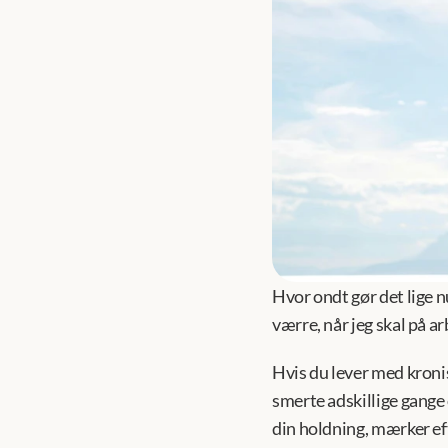
Hvor ondt gør det lige n
værre, når jeg skal på ar
Hvis du lever med kronis
smerte adskillige gange 
din holdning, mærker ef