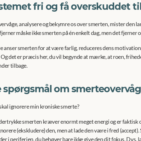
stemet fri og få overskuddet t
vervåge, analysere og bekymre os over smerten, mister den lan
 fjerner måske ikke smerten på én enkelt dag, men det fjerner o
 anser smerten for at være farlig, reduceres dens motivation t
 Og det er præcis her, du vil begynde at mærke, at roen, frihed
der tilbage.
de spørgsmål om smerteovervå
 skal ignorere min kroniske smerte?
ndertrykke smerten kræver enormt meget energi og er faktisk o
ignorere (ekskludere) den, men at lade den være i fred (accept).
 der i periferien, du behøver bare ikke give den dit fokus. Dvs. 