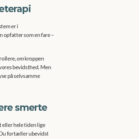
eterapi
tem er i 
 opfatter som en fare – 
ollere, 
om
 kroppen 
 vores bevidsthed. Men 
lyse på selvsamme 
ere smerte
ler hele tiden lige 
Du fortæller ubevidst 