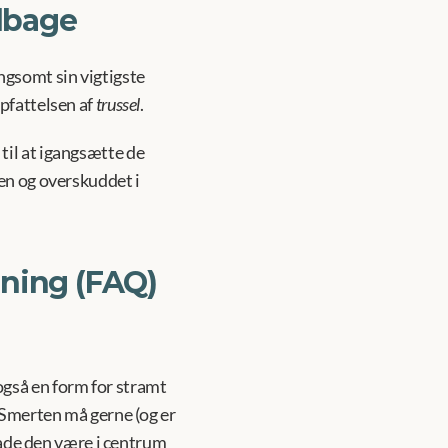
ilbage
gsomt sin vigtigste 
pfattelsen af 
trussel
.
il at igangsætte de 
en og overskuddet i 
gning (FAQ)
gså en form for stramt 
 Smerten må gerne (og er 
lade den være i centrum 