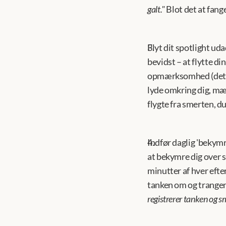
galt."
 Blot det at fange
Flyt dit spotlight uda
bevidst – at flytte d
opmærksomhed (det der
lyde omkring dig, mærk
flygte fra smerten, d
Indfør daglig 'bekymr
at bekymre dig over s
minutter af hver efter
tanken om og trangen 
registrerer tanken og sm