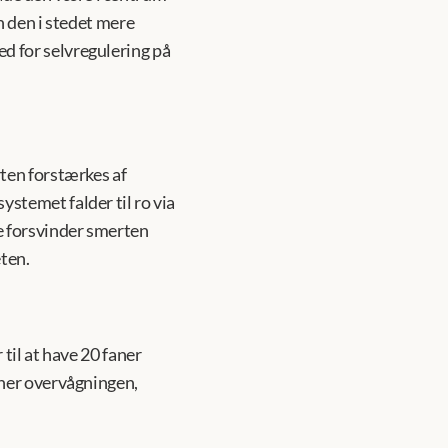
 den i stedet mere 
 for selvregulering på 
ten forstærkes af 
temet falder til ro via 
 forsvinder smerten 
eten.
il at have 20 faner 
ner overvågningen, 