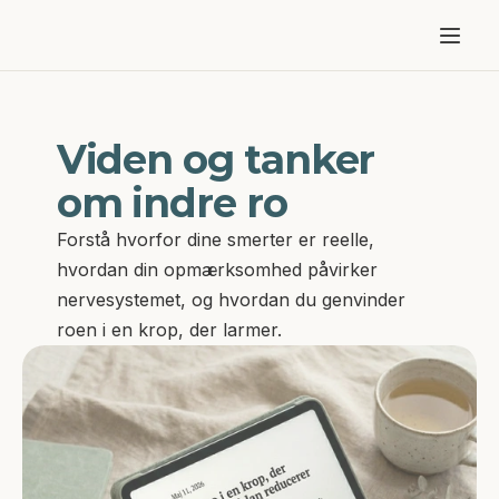
Om mig
Viden og tanker 
Forløb & priser
om indre ro
Resultater
Forstå hvorfor dine smerter er reelle, 
Blog
hvordan din opmærksomhed påvirker 
nervesystemet, og hvordan du genvinder 
Kontakt
roen i en krop, der larmer.